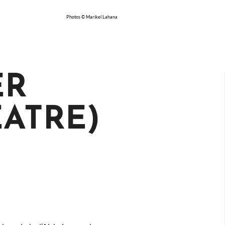
Photos © Marikel Lahana
ER
EATRE)