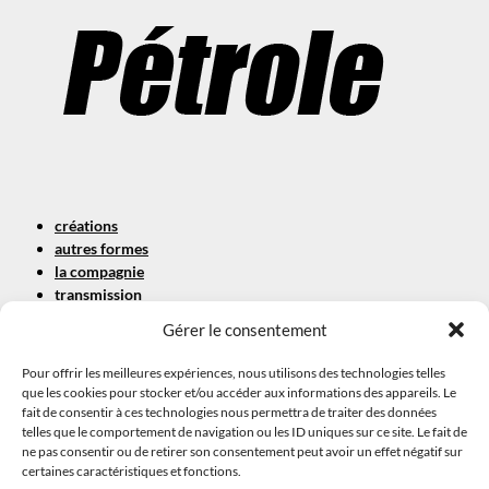
créations
autres formes
la compagnie
transmission
contact
Gérer le consentement
Mentions légales
Politique de cookies
Pour offrir les meilleures expériences, nous utilisons des technologies telles
Politique de confidentialité
que les cookies pour stocker et/ou accéder aux informations des appareils. Le
fait de consentir à ces technologies nous permettra de traiter des données
C/O Théâtre de l’ECHANGEUR – CIE PUBLIC CHÉRI
telles que le comportement de navigation ou les ID uniques sur ce site. Le fait de
ne pas consentir ou de retirer son consentement peut avoir un effet négatif sur
59 avenue du Général de Gaulle
certaines caractéristiques et fonctions.
93170 BAGNOLET